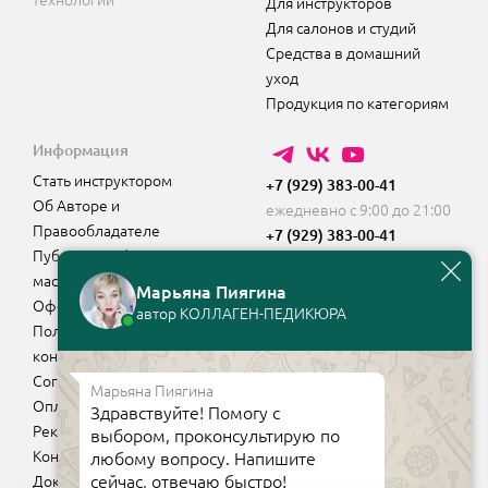
Для инструкторов
Для салонов и студий
Средства в домашний
уход
Продукция по категориям
Информация
Стать инструктором
+7 (929) 383-00-41
Об Авторе и
ежедневно с 9:00 до 21:00
Правообладателе
+7 (929) 383-00-41
Публичная оферта для
Whatsapp
мастеров
Марьяна Пиягина
Оферта для инструкторов
автор КОЛЛАГЕН-ПЕДИКЮРА
Политика
конфиденциальности
Согласие на рассылки
Марьяна Пиягина
Оплата, доставка, возврат
Здравствуйте! Помогу с
Реквизиты компании
выбором, проконсультирую по
Контакты
любому вопросу. Напишите
сейчас, отвечаю быстро!
Документы на продукцию