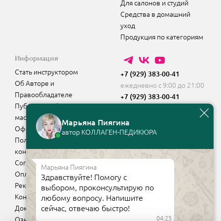
Для салонов и студий
Средства в домашний
уход
Продукция по категориям
Информация
Стать инструктором
+7 (929) 383-00-41
Об Авторе и
ежедневно с 9:00 до 21:00
Правообладателе
+7 (929) 383-00-41
Публичная оферта для
Whatsapp
мастеров
Марьяна Пиягина
Оферта для инструкторов
автор КОЛЛАГЕН-ПЕДИКЮРА
Политика
конфиденциальности
Согласие на рассылки
Марьяна Пиягина
Оплата, доставка, возврат
Здравствуйте! Помогу с
Реквизиты компании
выбором, проконсультирую по
Контакты
любому вопросу. Напишите
сейчас, отвечаю быстро!
Документы на продукцию
04:25
Ознакомительный урок