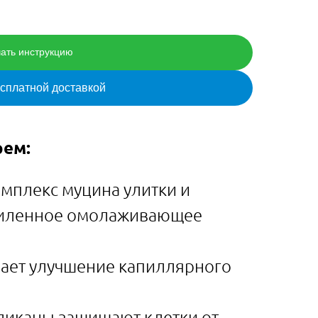
ать инструкцию
есплатной доставкой
рем:
мплекс муцина улитки и
силенное омолаживающее
вает улучшение капиллярного
ликаны защищают клетки от