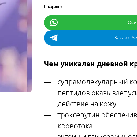
В корзину
Скач
Заказ с б
Чем уникален дневной к
супрамолекулярный ко
пептидов оказывает у
действие на кожу
троксерутин обеспечи
кровотока
эктоин и гликозаминог