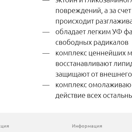
повреждений, а за сче
происходит разглажив
обладает легким УФ фа
свободных радикалов
комплекс ценнейших м
восстанавливают липи
защищают от внешнего
комплекс омолаживающ
действие всех остальн
кция
Информация